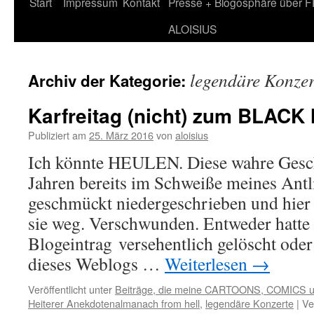
Zum
Start
Impressum
Kontakt
Presse + Blogosphäre über 
Inhalt
ALOISIUS
springen
legendäre Konzer
Archiv der Kategorie:
Karfreitag (nicht) zum BLAC
Publiziert am
25. März 2016
von
aloisius
Ich könnte HEULEN. Diese wahre Geschi
Jahren bereits im Schweiße meines Antl
geschmückt niedergeschrieben und hier ve
sie weg. Verschwunden. Entweder hatte 
Blogeintrag versehentlich gelöscht ode
dieses Weblogs …
Weiterlesen
→
Veröffentlicht unter
Beiträge, die meine CARTOONS, COMICS 
Heiterer Anekdotenalmanach from hell
,
legendäre Konzerte
|
Ve