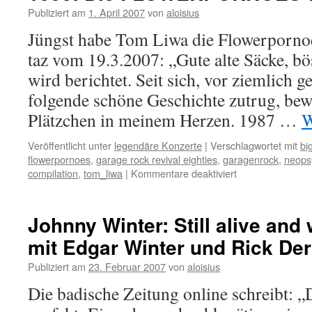
Publiziert am
1. April 2007
von
aloisius
Jüngst habe Tom Liwa die Flowerpornoes
taz vom 19.3.2007: „Gute alte Säcke, bös
wird berichtet. Seit sich, vor ziemlich 
folgende schöne Geschichte zutrug, be
Plätzchen in meinem Herzen. 1987 …
W
Veröffentlicht unter
legendäre Konzerte
|
Verschlagwortet mit
bi
flowerpornoes
,
garage rock revival eighties
,
garagenrock
,
neops
für
compilation
,
tom_liwa
|
Kommentare deaktiviert
Popgeschichte(n
mit
Frater
Johnny Winter: Still alive and
Aloisius,
mit Edgar Winter und Rick Der
Folge
1000:
Publiziert am
23. Februar 2007
von
aloisius
Die
FLOWERPORN
Die badische Zeitung online schreibt: „D
waren
zu