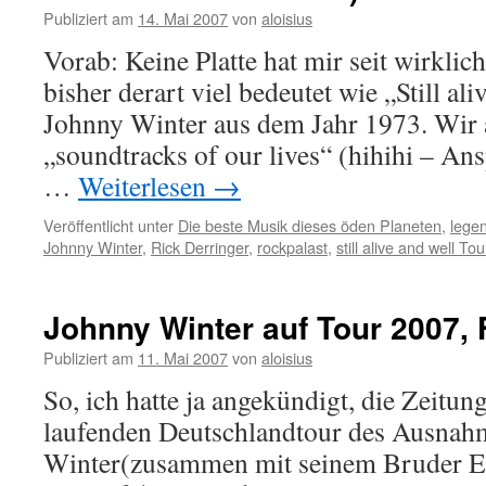
Publiziert am
14. Mai 2007
von
aloisius
Vorab: Keine Platte hat mir seit wirklic
bisher derart viel bedeutet wie „Still al
Johnny Winter aus dem Jahr 1973. Wir a
„soundtracks of our lives“ (hihihi – Ans
…
Weiterlesen
→
Veröffentlicht unter
Die beste Musik dieses öden Planeten
,
lege
Johnny Winter
,
Rick Derringer
,
rockpalast
,
still alive and well Tou
Johnny Winter auf Tour 2007, 
Publiziert am
11. Mai 2007
von
aloisius
So, ich hatte ja angekündigt, die Zeitun
laufenden Deutschlandtour des Ausnahm
Winter(zusammen mit seinem Bruder E