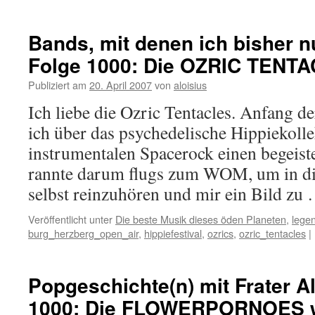
Bands, mit denen ich bisher n
Folge 1000: Die OZRIC TENT
Publiziert am
20. April 2007
von
aloisius
Ich liebe die Ozric Tentacles. Anfang de
ich über das psychedelische Hippiekolle
instrumentalen Spacerock einen begeist
rannte darum flugs zum WOM, um in di
selbst reinzuhören und mir ein Bild zu
Veröffentlicht unter
Die beste Musik dieses öden Planeten
,
lege
burg_herzberg_open_air
,
hippiefestival
,
ozrics
,
ozric_tentacles
|
Popgeschichte(n) mit Frater Al
1000: Die FLOWERPORNOES wa