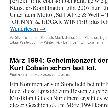
perfekt: Eine ebenso hochkarätige wie g
laut
Künstler-Kombination gibt 2007 nur fü
Unter dem Motto ‚Still Alive & Well – 
JOHNNY & EDGAR WINTER plus R
Weiterlesen
→
Veröffentlicht unter
Die beste Musik dieses öden Planeten
,
lege
Edgar Winter
,
Johnny Winter
,
Rick Derringer
|
Ein Kommentar
März 1994: Geheimkonzert de
Kurt Cobain schon fast tot.
Publiziert am
2. März 2006
von
aloisius
Ein Kommentar von Stonefield bei mir b
Idee, diese Episode zum Besten zu geb
Musikfan Glück (Nur einem ergeht es we
dieser Geschichte). Im März 1994 konnt