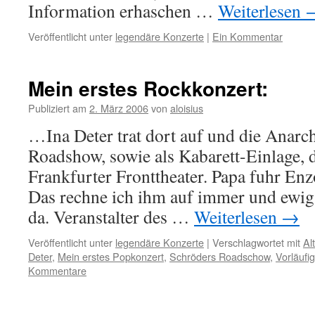
Information erhaschen …
Weiterlesen
Veröffentlicht unter
legendäre Konzerte
|
Ein Kommentar
Mein erstes Rockkonzert:
Publiziert am
2. März 2006
von
aloisius
…Ina Deter trat dort auf und die Anar
Roadshow, sowie als Kabarett-Einlage, d
Frankfurter Fronttheater. Papa fuhr Enz
Das rechne ich ihm auf immer und ewig
da. Veranstalter des …
Weiterlesen
→
Veröffentlicht unter
legendäre Konzerte
|
Verschlagwortet mit
Al
Deter
,
Mein erstes Popkonzert
,
Schröders Roadschow
,
Vorläufi
Kommentare