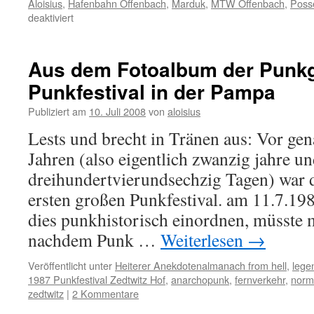
Aloisius
,
Hafenbahn Offenbach
,
Marduk
,
MTW Offenbach
,
Poss
für
deaktiviert
Karfreitag
(nicht)
zum
Aus dem Fotoalbum der Punkg
BLACK
Punkfestival in der Pampa
METAL
Publiziert am
10. Juli 2008
von
aloisius
Lests und brecht in Tränen aus: Vor ge
Jahren (also eigentlich zwanzig jahre u
dreihundertvierundsechzig Tagen) war d
ersten großen Punkfestival. am 11.7.1
dies punkhistorisch einordnen, müsste 
nachdem Punk …
Weiterlesen
→
Veröffentlicht unter
Heiterer Anekdotenalmanach from hell
,
lege
1987 Punkfestival Zedtwitz Hof
,
anarchopunk
,
fernverkehr
,
norm
zedtwitz
|
2 Kommentare