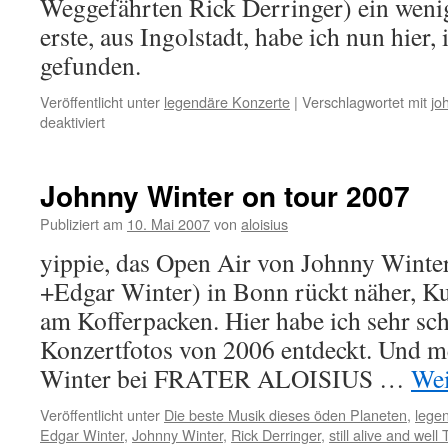
Weggefährten Rick Derringer) ein weni
erste, aus Ingolstadt, habe ich nun hier
gefunden.
Veröffentlicht unter
legendäre Konzerte
|
Verschlagwortet mit
jo
für
deaktiviert
Johnny
Winter
auf
Johnny Winter on tour 2007
Tour
2007,
Publiziert am
10. Mai 2007
von
aloisius
Folge
yippie, das Open Air von Johnny Winte
3
+Edgar Winter) in Bonn rückt näher, Ku
am Kofferpacken. Hier habe ich sehr sc
Konzertfotos von 2006 entdeckt. Und m
Winter bei FRATER ALOISIUS …
Wei
Veröffentlicht unter
Die beste Musik dieses öden Planeten
,
lege
Edgar Winter
,
Johnny Winter
,
Rick Derringer
,
still alive and well