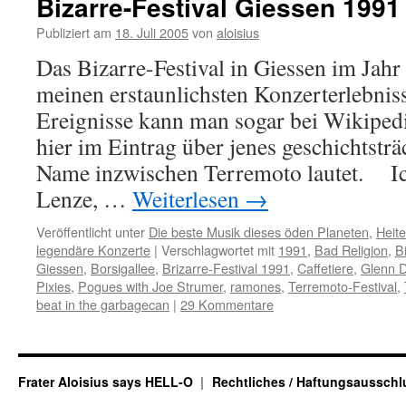
Bizarre-Festival Giessen 1991
Publiziert am
18. Juli 2005
von
aloisius
Das Bizarre-Festival in Giessen im Jahr
meinen erstaunlichsten Konzerterlebnis
Ereignisse kann man sogar bei Wikiped
hier im Eintrag über jenes geschichtsträ
Name inzwischen Terremoto lautet. Ich
Lenze, …
Weiterlesen
→
Veröffentlicht unter
Die beste Musik dieses öden Planeten
,
Heit
legendäre Konzerte
|
Verschlagwortet mit
1991
,
Bad Religion
,
B
Giessen
,
Borsigallee
,
Brizarre-Festival 1991
,
Caffetiere
,
Glenn 
Pixies
,
Pogues with Joe Strumer
,
ramones
,
Terremoto-Festival
,
beat in the garbagecan
|
29 Kommentare
Frater Aloisius says HELL-O
Rechtliches / Haftungsausschl