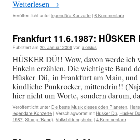
Weiterlesen
→
Veröffentlicht unter
legendäre Konzerte
|
6 Kommentare
Frankfurt 11.6.1987: HÜSKER
Publiziert am
20. Januar 2006
von
aloisius
HÜSKER DÜ!! Wow, davon werde ich w
Enkeln erzählen. Die wichtigste Band de
Hüsker Dü, in Frankfurt am Main, und F
kindliche Punkrocker, mittendrin!! (Naj
hier nicht um Worte, sondern darum, 
Veröffentlicht unter
Die beste Musik dieses öden Planeten
,
Heit
legendäre Konzerte
|
Verschlagwortet mit
Hüsker Dü
,
Hüsker D
1987
,
Stump (Band)
,
Volksbildungsheim
|
4 Kommentare