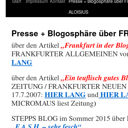
Zum
Start
Impressum
Kontakt
Presse + Blogosphäre über 
Inhalt
ALOISIUS
springen
Presse + Blogosphäre über 
„Frankfurt in der Bl
über den Artikel
FRANKFURTER ALLGEMEINEN vom 
LANG
„Ein teuflisch gutes B
über den Artikel
ZEITUNG / FRANKFURTER NEUEN
HIER LANG
HIER 
17.7.2007:
und
)
MICROMAUS liest Zeitung
STEPPS BLOG im Sommer 2015 über
„F.A.S.H. – sehr fesch“