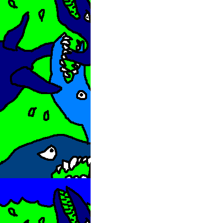
geschnitzt
–
Fledermaus/Frie