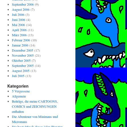
September 2006
(9)
August 2006
(7)
Juli 2006
(3)
Juni 2006
(4)
Mai 2006
(14)
April 2006
(11)
März 2006
(13)
Februar 2006
(10)
Januar 2006
(14)
Dezember 2005
(17)
November 2005
(21)
Oktober 2005
(7)
September 2005
(14)
August 2005
(13)
Juli 2005
(13)
Kategorien
5 Vergessene
Allgemein
Beiträge, die meine CARTOONS,
COMICS und ZEICHNUNGEN
enthalten
Die Abenteuer von Minimaus und
Micromaus
Die beste Musik dieses öden Planeten