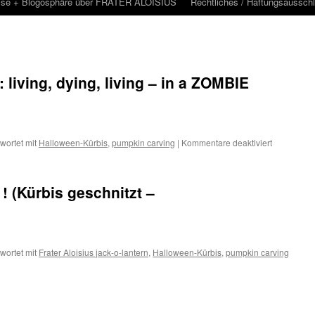
sse + Blogosphäre über FRATER ALOISIUS
Rechtliches / Haftungsaussch
: living, dying, living – in a ZOMBIE
für
wortet mit
Halloween-Kürbis
,
pumpkin carving
|
Kommentare deaktiviert
Halloween
2021,
Teil
 (Kürbis geschnitzt –
2:
living,
dying,
living
–
wortet mit
Frater Aloisius jack-o-lantern
,
Halloween-Kürbis
,
pumpkin carving
in
a
ZOMBIE
world