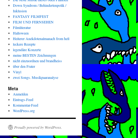
Down Syndrom / Behindertenpolik /
Inklusion
FANTASY FILMFEST
FILM UND FERNSEHEN
Filmliteratur
Halloween
Heiterer Anekdotenalmanach from hell
leckere Rezepte
legendäre Konzerte
meine BESTEN Zeichnungen
nicht einzuordnen und brandheiss
über den Frater
Vinyl
zwei Songs. Musikpaaranalyse
Meta
Anmelden
Eintrags-Feed
Kommentar-Feed
WordPress.org
Proudly powered by WordPress.