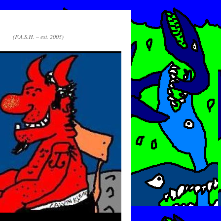
(F.A.S.H. – est. 2005)