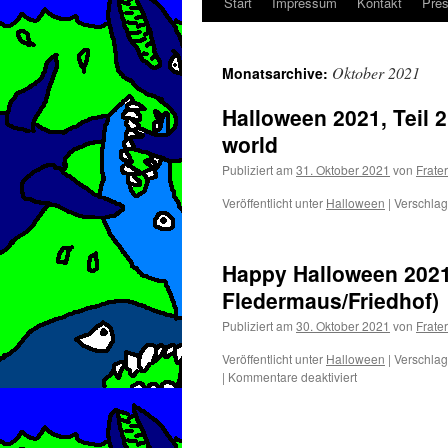
Start
Impressum
Kontakt
Pre
Zum
Inhalt
Oktober 2021
Monatsarchive:
springen
Halloween 2021, Teil 2
world
Publiziert am
31. Oktober 2021
von
Frater
Veröffentlicht unter
Halloween
|
Verschlag
Happy Halloween 2021!
Fledermaus/Friedhof)
Publiziert am
30. Oktober 2021
von
Frater
Veröffentlicht unter
Halloween
|
Verschlag
für
|
Kommentare deaktiviert
Happy
Halloween
2021!
(Kürbis