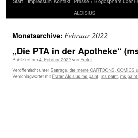
Zum
Start
Impressum
Kontakt
Presse + Blogosphäre über 
Inhalt
ALOISIUS
springen
Februar 2022
Monatsarchive:
„Die PTA in der Apotheke“ (ms
Publiziert am
4. Februar 2022
von
Frater
Veröffentlicht unter
Beiträge, die meine CARTOONS, COMICS 
Verschlagwortet mit
Frater Aloisius ms-paint
,
ms-paint
,
ms-paint-