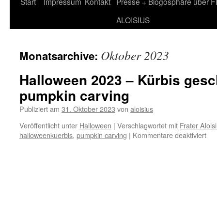
Zum
Start
Impressum
Kontakt
Presse + Blogosphäre über 
Inhalt
ALOISIUS
springen
Oktober 2023
Monatsarchive:
Halloween 2023 – Kürbis gesch
pumpkin carving
Publiziert am
31. Oktober 2023
von
aloisius
Veröffentlicht unter
Halloween
|
Verschlagwortet mit
Frater Aloi
für
halloweenkuerbis
,
pumpkin carving
|
Kommentare deaktiviert
Hal
20
–
Kür
ges
„Zo
/
pu