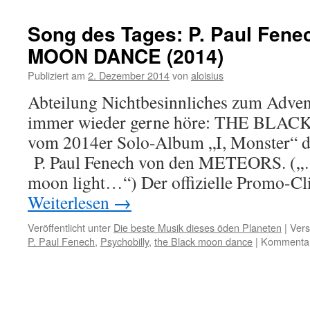
der
Woch
Song des Tages: P. Paul Fen
DIE
MOON DANCE (2014)
STER
mit
Publiziert am
2. Dezember 2014
von
aloisius
Alexa
Hacke
Abteilung Nichtbesinnliches zum Advent
„Ihr
immer wieder gerne höre: THE BLA
wollt
mich
vom 2014er Solo-Album „I, Monster“ d
töten“
P. Paul Fenech von den METEORS. („…f
moon light…“) Der offizielle Promo-Cl
Weiterlesen
→
Veröffentlicht unter
Die beste Musik dieses öden Planeten
|
Vers
P. Paul Fenech
,
Psychobilly
,
the Black moon dance
|
Kommentare