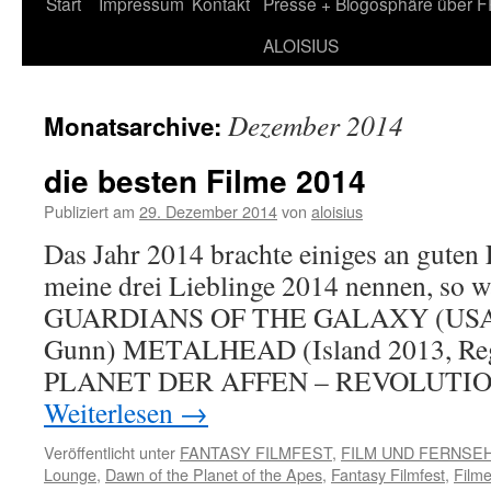
Zum
Start
Impressum
Kontakt
Presse + Blogosphäre über 
Inhalt
ALOISIUS
springen
Dezember 2014
Monatsarchive:
die besten Filme 2014
Publiziert am
29. Dezember 2014
von
aloisius
Das Jahr 2014 brachte einiges an guten
meine drei Lieblinge 2014 nennen, so w
GUARDIANS OF THE GALAXY (USA 2
Gunn) METALHEAD (Island 2013, Reg
PLANET DER AFFEN – REVOLUTION
Weiterlesen
→
Veröffentlicht unter
FANTASY FILMFEST
,
FILM UND FERNSE
Lounge
,
Dawn of the Planet of the Apes
,
Fantasy Filmfest
,
Film