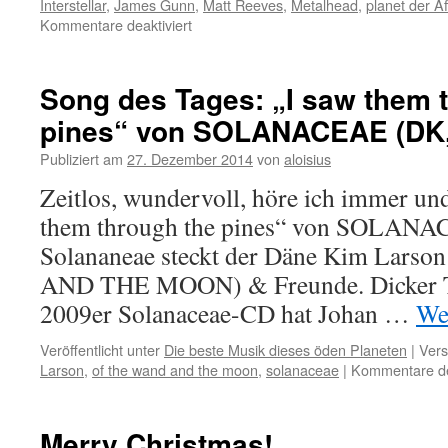
Interstellar
,
James Gunn
,
Matt Reeves
,
Metalhead
,
planet der A
für
Kommentare deaktiviert
die
besten
Filme
Song des Tages: „I saw them 
2014
pines“ von SOLANACEAE (DK,
Publiziert am
27. Dezember 2014
von
aloisius
Zeitlos, wundervoll, höre ich immer un
them through the pines“ von SOLANA
Solananeae steckt der Däne Kim Lar
AND THE MOON) & Freunde. Dicker Ti
2009er Solanaceae-CD hat Johan …
We
Veröffentlicht unter
Die beste Musik dieses öden Planeten
|
Vers
Larson
,
of the wand and the moon
,
solanaceae
|
Kommentare dea
Merry Christmas!