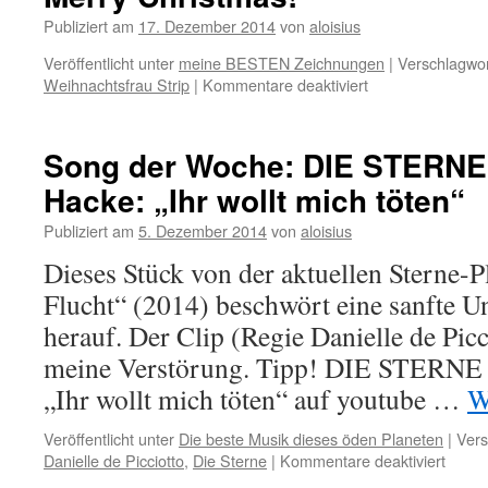
Publiziert am
17. Dezember 2014
von
aloisius
Veröffentlicht unter
meine BESTEN Zeichnungen
|
Verschlagwor
für
Weihnachtsfrau Strip
|
Kommentare deaktiviert
Merry
Christmas!
Song der Woche: DIE STERNE 
Hacke: „Ihr wollt mich töten“
Publiziert am
5. Dezember 2014
von
aloisius
Dieses Stück von der aktuellen Sterne-Pl
Flucht“ (2014) beschwört eine sanfte U
herauf. Der Clip (Regie Danielle de Picc
meine Verstörung. Tipp! DIE STERNE 
„Ihr wollt mich töten“ auf youtube …
W
Veröffentlicht unter
Die beste Musik dieses öden Planeten
|
Vers
für
Danielle de Picciotto
,
Die Sterne
|
Kommentare deaktiviert
Song