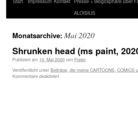
Zum
Start
Impressum
Kontakt
Presse + Blogosphäre über 
Inhalt
ALOISIUS
springen
Mai 2020
Monatsarchive:
Shrunken head (ms paint, 202
Publiziert am
10. Mai 2020
von
Frater
Veröffentlicht unter
Beiträge, die meine CARTOONS, COMICS 
für
Kommentare deaktiviert
Shrunken
head
(ms
paint,
2020)