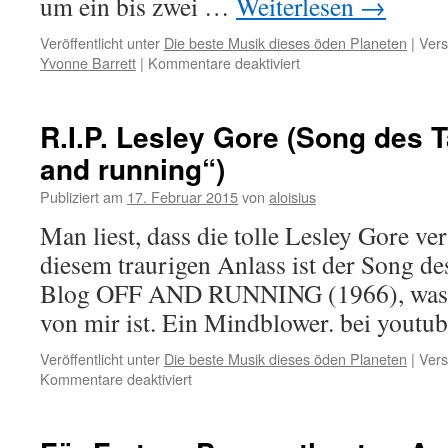
um ein bis zwei …
Weiterlesen
→
Veröffentlicht unter
Die beste Musik dieses öden Planeten
|
Vers
für
Yvonne Barrett
|
Kommentare deaktiviert
„off
and
running“,
R.I.P. Lesley Gore (Song des T
zum
and running“)
zweiten:
YVONNE
Publiziert am
17. Februar 2015
von
aloisius
BARRETT
&
Man liest, dass die tolle Lesley Gore ver
THE
diesem traurigen Anlass ist der Song de
CHEROKEES
(1966)
Blog OFF AND RUNNING (1966), was ei
von mir ist. Ein Mindblower. bei youtu
Veröffentlicht unter
Die beste Musik dieses öden Planeten
|
Vers
für
Kommentare deaktiviert
R.I.P.
Lesley
Gore