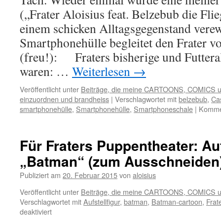
riding
(„Frater Aloisius feat. Belzebub die Fli
hood
(1995)
einem schicken Alltagsgegenstand verew
Smartphonehülle begleitet den Frater vo
(freu!): Fraters bisherige und Futtera
waren: …
Weiterlesen
→
Veröffentlicht unter
Beiträge, die meine CARTOONS, COMICS 
einzuordnen und brandheiss
|
Verschlagwortet mit
belzebub
,
Ca
smartphonehülle
,
Smartphonehülle
,
Smartphoneschale
|
Kommen
Für Fraters Puppentheater: Auf
„Batman“ (zum Ausschneiden
Publiziert am
20. Februar 2015
von
aloisius
Veröffentlicht unter
Beiträge, die meine CARTOONS, COMICS 
Verschlagwortet mit
Aufstellfigur
,
batman
,
Batman-cartoon
,
Frat
für
deaktiviert
Für