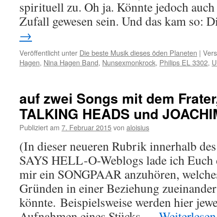
spirituell zu. Oh ja. Könnte jedoch auch
Zufall gewesen sein. Und das kam so: D
→
Veröffentlicht unter
Die beste Musik dieses öden Planeten
|
Vers
Hagen
,
Nina Hagen Band
,
Nunsexmonkrock
,
Philips EL 3302
,
U
auf zwei Songs mit dem Frater,
TALKING HEADS und JOACHIM
Publiziert am
7. Februar 2015
von
aloisius
(In dieser neueren Rubrik innerhalb
SAYS HELL-O-Weblogs lade ich Euch e
mir ein SONGPAAR anzuhören, welches
Gründen in einer Beziehung zueinander 
könnte. Beispielsweise werden hier jewe
Aufnahmen eines Stücks …
Weiterlese