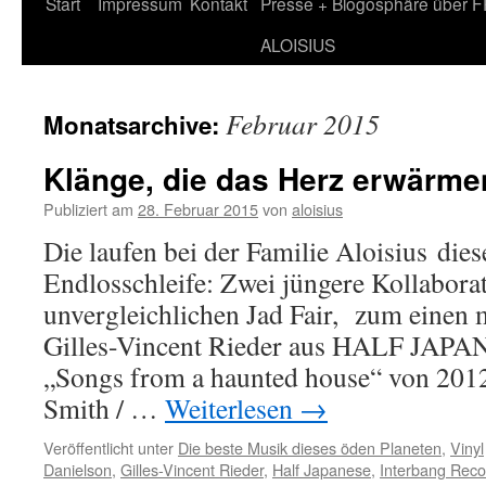
Zum
Start
Impressum
Kontakt
Presse + Blogosphäre über 
Inhalt
ALOISIUS
springen
Februar 2015
Monatsarchive:
Klänge, die das Herz erwärme
Publiziert am
28. Februar 2015
von
aloisius
Die laufen bei der Familie Aloisius dies
Endlosschleife: Zwei jüngere Kollabora
unvergleichlichen Jad Fair, zum einen 
Gilles-Vincent Rieder aus HALF JAPA
„Songs from a haunted house“ von 2012
Smith / …
Weiterlesen
→
Veröffentlicht unter
Die beste Musik dieses öden Planeten
,
Vinyl
Danielson
,
Gilles-Vincent Rieder
,
Half Japanese
,
Interbang Reco