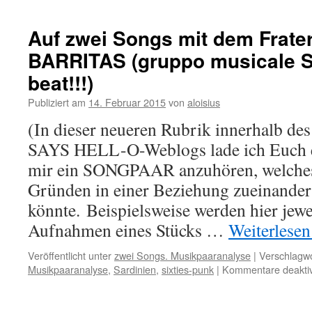
Auf zwei Songs mit dem Frater.
BARRITAS (gruppo musicale 
beat!!!)
Publiziert am
14. Februar 2015
von
aloisius
(In dieser neueren Rubrik innerhalb
SAYS HELL-O-Weblogs lade ich Euch e
mir ein SONGPAAR anzuhören, welches
Gründen in einer Beziehung zueinander 
könnte. Beispielsweise werden hier jewe
Aufnahmen eines Stücks …
Weiterlese
Veröffentlicht unter
zwei Songs. Musikpaaranalyse
|
Verschlagwo
Musikpaaranalyse
,
Sardinien
,
sixties-punk
|
Kommentare deaktiv