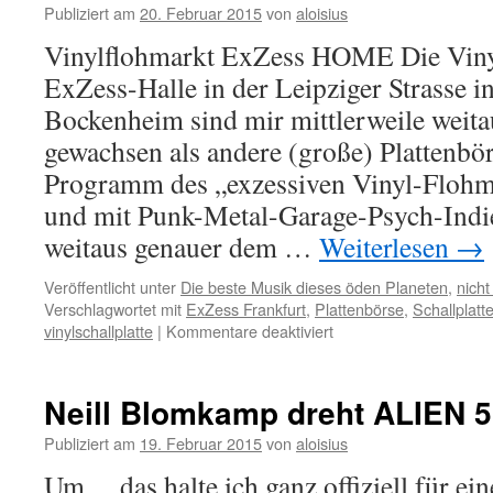
Publiziert am
20. Februar 2015
von
aloisius
Vinylflohmarkt ExZess HOME Die Vinyl
ExZess-Halle in der Leipziger Strasse i
Bockenheim sind mir mittlerweile weit
gewachsen als andere (große) Plattenbö
Programm des „exzessiven Vinyl-Flohmar
und mit Punk-Metal-Garage-Psych-Indi
weitaus genauer dem …
Weiterlesen
→
Veröffentlicht unter
Die beste Musik dieses öden Planeten
,
nich
Verschlagwortet mit
ExZess Frankfurt
,
Plattenbörse
,
Schallplat
für
vinylschallplatte
|
Kommentare deaktiviert
Veranstaltungstipp
Frankfurt:
9.
Neill Blomkamp dreht ALIEN 5
VINYLFLOHMARKT
im
Publiziert am
19. Februar 2015
von
aloisius
ExZess
Um… das halte ich ganz offiziell für ei
am