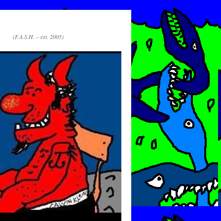
(F.A.S.H. – est. 2005)