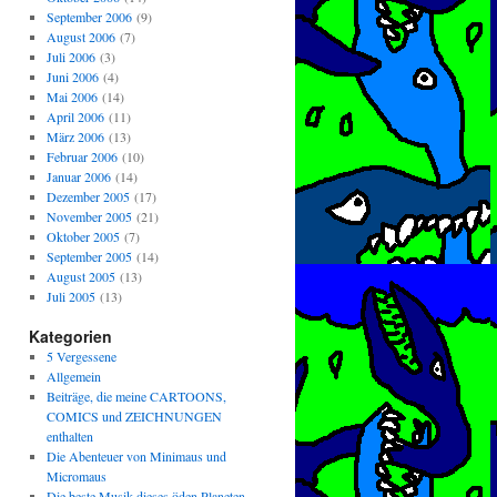
September 2006
(9)
August 2006
(7)
Juli 2006
(3)
Juni 2006
(4)
Mai 2006
(14)
April 2006
(11)
März 2006
(13)
Februar 2006
(10)
Januar 2006
(14)
Dezember 2005
(17)
November 2005
(21)
Oktober 2005
(7)
September 2005
(14)
August 2005
(13)
Juli 2005
(13)
Kategorien
5 Vergessene
Allgemein
Beiträge, die meine CARTOONS,
COMICS und ZEICHNUNGEN
enthalten
Die Abenteuer von Minimaus und
Micromaus
Die beste Musik dieses öden Planeten