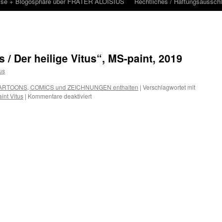
sse + Blogosphäre über FRATER ALOISIUS
Rechtliches / Haftungsaussch
us / Der heilige Vitus“, MS-paint, 2019
us
e CARTOONS, COMICS und ZEICHNUNGEN enthalten
|
Verschlagwortet mit
für
int Vitus
|
Kommentare deaktiviert
Illustration
„Saint
Vitus
/
Der
heilige
Vitus“,
MS-
paint,
2019