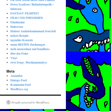
Down Syndrom / Behindertenpolik /
Inklusion
FANTASY FILMFEST
FILM UND FERNSEHEN
Filmliteratur
Halloween
Heiterer Anekdotenalmanach from hell
leckere Rezepte
legendäre Konzerte
meine BESTEN Zeichnungen
nicht einzuordnen und brandheiss
über den Frater
Vinyl
zwei Songs. Musikpaaranalyse
Meta
Anmelden
Eintrags-Feed
Kommentar-Feed
WordPress.org
Proudly powered by WordPress.