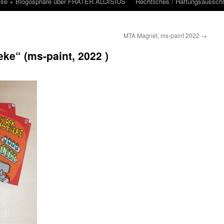
sse + Blogosphäre über FRATER ALOISIUS
Rechtliches / Haftungsaussch
MTA Magnet, ms-paint 2022
→
eke“ (ms-paint, 2022 )