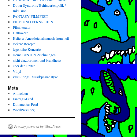
Down Syndrom / Behindertenpolik /
Inklusion
FANTASY FILMFEST
FILM UND FERNSEHEN
Filmliteratur
Halloween
Heiterer Anekdotenalmanach from hell
leckere Rezepte
legendäre Konzerte
meine BESTEN Zeichnungen
nicht einzuordnen und brandheiss
über den Frater
Vinyl
zwei Songs. Musikpaaranalyse
Meta
Anmelden
Eintrags-Feed
Kommentar-Feed
WordPress.org
Proudly powered by WordPress.