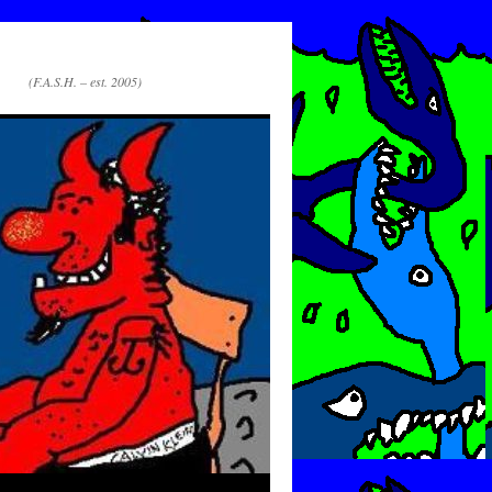
(F.A.S.H. – est. 2005)