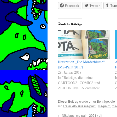
Facebook
Twitter
Tum
Ähnliche Beiträge
Illustration „Die Mörderblume“
A
(MS-Paint 2017)
F
28. Januar 2018
2
In "Beiträge, die meine
I
CARTOONS, COMICS und
C
ZEICHNUNGEN enthalten"
Z
Dieser Beitrag wurde unter
Beiträge, d
mit
Frater Aloisius ms-paint
,
ms-paint
,
ms-
←
Nikolaus, ms-paint 2021 / gif