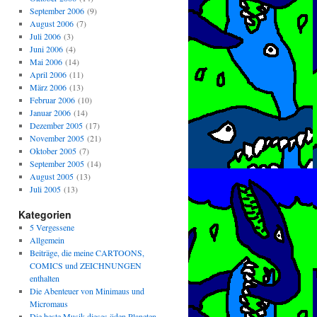
September 2006
(9)
August 2006
(7)
Juli 2006
(3)
Juni 2006
(4)
Mai 2006
(14)
April 2006
(11)
März 2006
(13)
Februar 2006
(10)
Januar 2006
(14)
Dezember 2005
(17)
November 2005
(21)
Oktober 2005
(7)
September 2005
(14)
August 2005
(13)
Juli 2005
(13)
Kategorien
5 Vergessene
Allgemein
Beiträge, die meine CARTOONS,
COMICS und ZEICHNUNGEN
enthalten
Die Abenteuer von Minimaus und
Micromaus
Die beste Musik dieses öden Planeten