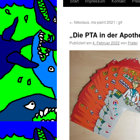
Start
Impressum
Kontakt
Pre
Zum
Inhalt
←
Nikolaus, ms-paint 2021 / gif
springen
„Die PTA in der Apoth
Publiziert am
4. Februar 2022
von
Frater